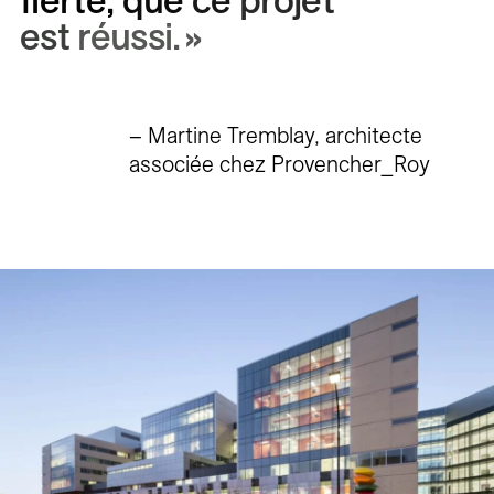
fierté,
que
ce
projet
est
réussi. »
– Martine Tremblay, architecte
associée chez Provencher_Roy