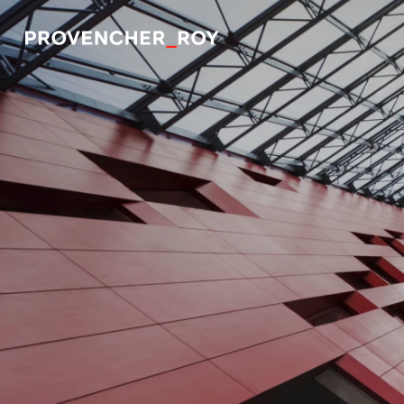
Projets
Expertise
Engagement responsable
Studio
Équipe
Prix et distinctions
Actualités