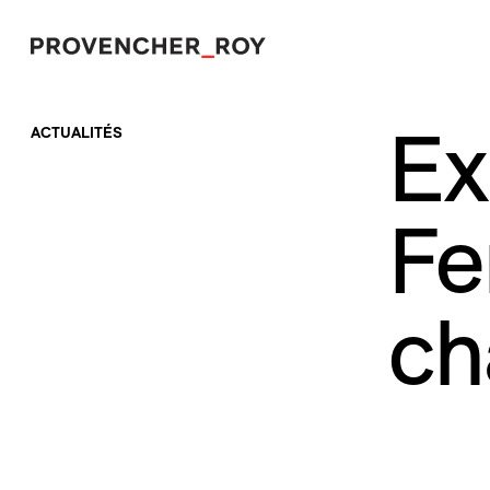
Ex
ACTUALITÉS
Projets
Expertise
Fe
Engagement responsable
Studio
ch
Équipe
Prix et distinctions
Actualités