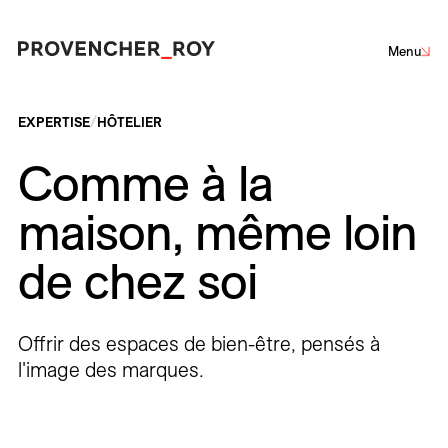
Menu
Projets
EXPERTISE
HÔTELIER
Comme à la
Expertise
maison, même loin
Engagement responsable
Développement durable
Défi Carboneutre
Engagement dans la collectivité
Architecture
Design d'intérieur
Design urbain
de chez soi
Studio
Architecture de paysage
Équipe
Offrir des espaces de bien-être, pensés à
Prix et distinctions
l'image des marques.
Corporatif
Culturel
Éducation
Hôtelier
Institutionnel
Parcs et espaces publics
Planification et études
Résidentiel
Restauration
Santé
Sport et divertissement
Transport
Actualités