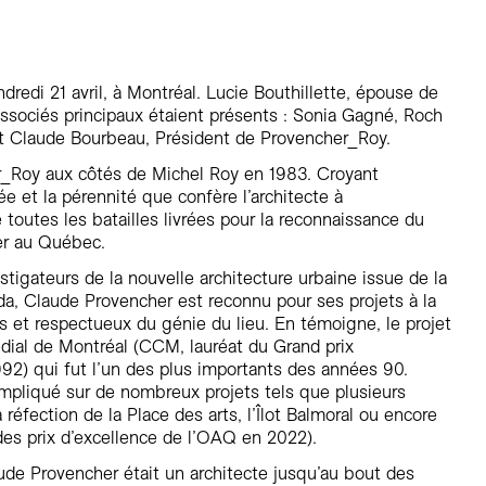
Résidentiel
Restauration
Santé
dredi 21 avril, à Montréal. Lucie Bouthillette, épouse de
Sport et divertissement
associés principaux étaient présents : Sonia Gagné, Roch
Transport
et Claude Bourbeau, Président de Provencher_Roy.
_Roy aux côtés de Michel Roy en 1983. Croyant
e et la pérennité que confère l’architecte à
e toutes les batailles livrées pour la reconnaissance du
er au Québec.
tigateurs de la nouvelle architecture urbaine issue de la
a, Claude Provencher est reconnu pour ses projets à la
s et respectueux du génie du lieu. En témoigne, le projet
al de Montréal (CCM, lauréat du Grand prix
992) qui fut l’un des plus importants des années 90.
mpliqué sur de nombreux projets tels que plusieurs
réfection de la Place des arts, l’Îlot Balmoral ou encore
 des prix d’excellence de l’OAQ en 2022).
de Provencher était un architecte jusqu’au bout des