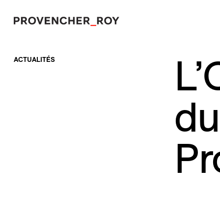
L’
ACTUALITÉS
Projets
Expertise
du
Engagement responsable
Studio
Pr
Équipe
Prix et distinctions
Actualités