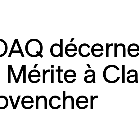
OAQ décerne 
 Mérite à Cl
ovencher