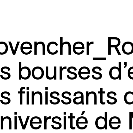
ovencher_Ro
s bourses d’
s finissants 
Université de