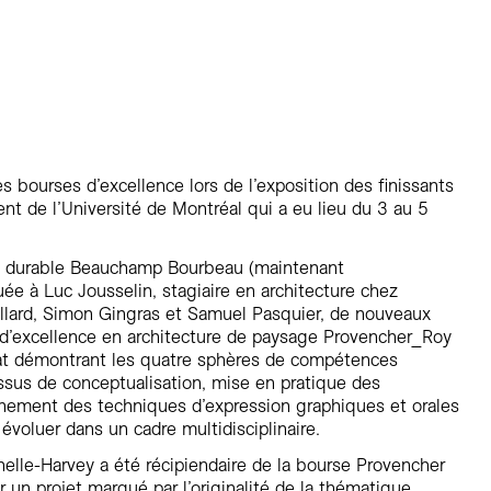
Résidentiel
Restauration
Santé
Sport et divertissement
Transport
 bourses d’excellence lors de l’exposition des finissants
nt de l’Université de Montréal qui a eu lieu du 3 au 5
 durable Beauchamp Bourbeau (maintenant
uée à
Luc Jousselin, stagiaire en architecture chez
llard, Simon Gingras et Samuel Pasquier, de nouveaux
 d’excellence en architecture de paysage Provencher_Roy
éat démontrant les quatre sphères de compétences
essus de conceptualisation, mise en pratique des
inement des techniques d’expression graphiques et orales
évoluer dans un cadre multidisciplinaire.
elle-Harvey a été récipiendaire de la bourse Provencher
r un projet marqué par l’originalité de la thématique