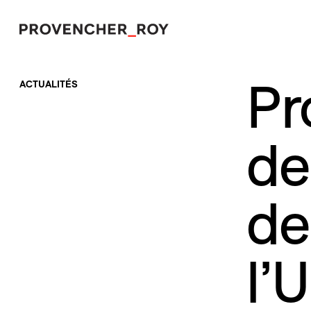
Pr
ACTUALITÉS
Projets
Expertise
de
Engagement responsable
Studio
de
Équipe
Prix et distinctions
l’
Actualités