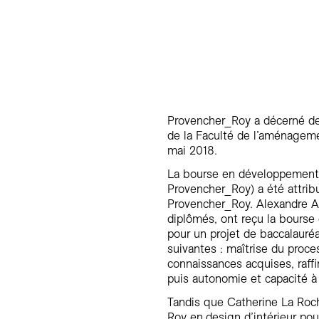
Provencher_Roy a décerné des
de la Faculté de l’aménageme
mai 2018.
La bourse en développement
Provencher_Roy) a été attrib
Provencher_Roy. Alexandre A
diplômés, ont reçu la bourse
pour un projet de baccalaur
suivantes : maîtrise du proc
connaissances acquises, raff
puis autonomie et capacité à 
Tandis que
Catherine La Roch
Roy en
design d’intérieur pou