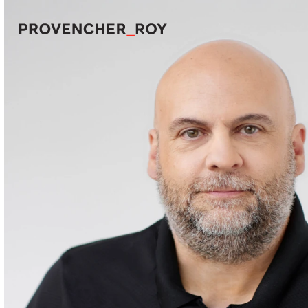
Projets
Expertise
Engagement responsable
Studio
Équipe
Prix et distinctions
Actualités