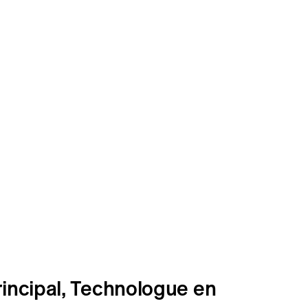
Résidentiel
Restauration
Santé
Sport et divertissement
Transport
rincipal, Technologue en