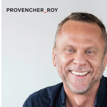
Projets
Expertise
Engagement responsable
Studio
Équipe
Prix et distinctions
Actualités