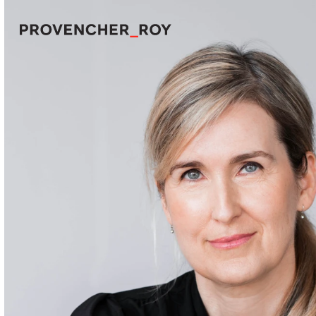
Projets
Expertise
Engagement responsable
Studio
Équipe
Prix et distinctions
Actualités