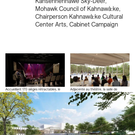
Kahsennenhawe Sky-Deer,
Mohawk Council of Kahnawà:ke,
Chairperson Kahnawà:ke Cultural
Center Arts, Cabinet Campaign
Adjacente au théâtre, la salle de
Accueillant 170 sièges rétractables, le
répétition aura une capacité de 100
théâtre Turtle Island sera la première
personnes et s'ouvrira sur une terrasse
installation à offrir des services
extérieure.
professionnels d’auditorium
universellement accessibles à
Kahnawà:ke.