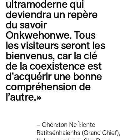
ultramoderne
qui
deviendra
un
repère
du
savoir
Onkwehonwe.
Tous
les
visiteurs
seront
les
bienvenus,
car
la
clé
de
la
coexistence
est
d’acquérir
une
bonne
compréhension
de
l’autre.»
– Ohén:ton Ne Ï:iente
Ratitsénhaienhs (Grand Chief),