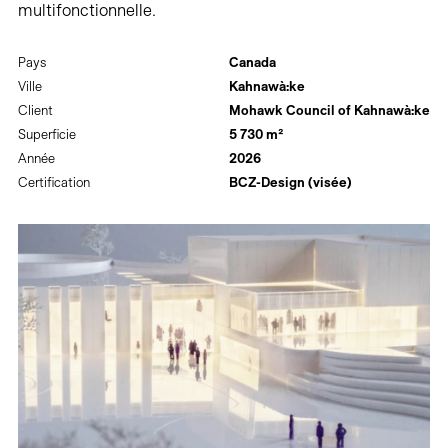
multifonctionnelle.
Pays
Canada
Ville
Kahnawà:ke
Client
Mohawk Council of Kahnawà:ke
Superficie
5 730 m²
Année
2026
Certification
BCZ-Design (visée)