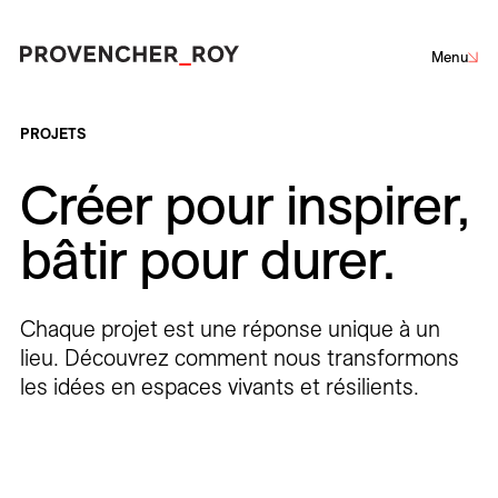
Menu
Projets
PROJETS
Créer pour inspirer,
Expertise
bâtir pour durer.
Engagement responsable
Développement durable
Défi Carboneutre
Engagement dans la collectivité
Architecture
Design d'intérieur
Design urbain
Studio
Architecture de paysage
Chaque projet est une réponse unique à un
Équipe
lieu. Découvrez comment nous transformons
les idées en espaces vivants et résilients.
Prix et distinctions
Corporatif
Culturel
Éducation
Hôtelier
Institutionnel
Parcs et espaces publics
Planification et études
Résidentiel
Restauration
Santé
Sport et divertissement
Transport
Actualités