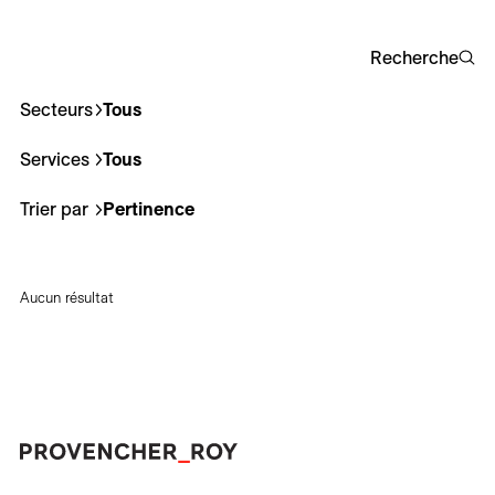
Carrières
Recherche
Contact
Secteurs
Tous
Corporatif
Culturel
Éducation
Hôtelier
Instit
En
Services
Tous
Architecture
Architecture de paysage
Desig
Trier par
Pertinence
Pertinence
Plus récent
Moins récent
Aucun résultat