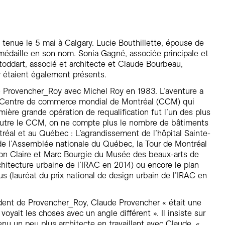
Résidentiel
Restauration
Santé
 tenue le 5 mai à Calgary. Lucie Bouthillette, épouse de
Sport et divertissement
médaille en son nom. Sonia Gagné, associée principale et
Transport
toddart, associé et architecte et Claude Bourbeau,
 étaient également présents.
 Provencher_Roy avec Michel Roy en 1983. L’aventure a
 Centre de commerce mondial de Montréal (CCM) qui
mière grande opération de requalification fut l’un des plus
utre le CCM, on ne compte plus le nombre de bâtiments
réal et au Québec : L’agrandissement de l’hôpital Sainte-
l de l’Assemblée nationale du Québec, la Tour de Montréal
lon Claire et Marc Bourgie du Musée des beaux-arts de
rchitecture urbaine de l’IRAC en 2014) ou encore le plan
s (lauréat du prix national de design urbain de l’IRAC en
dent de Provencher_Roy, Claude Provencher « était une
l voyait les choses avec un angle différent ». Il insiste sur
nu un peu plus architecte en travaillant avec Claude. «