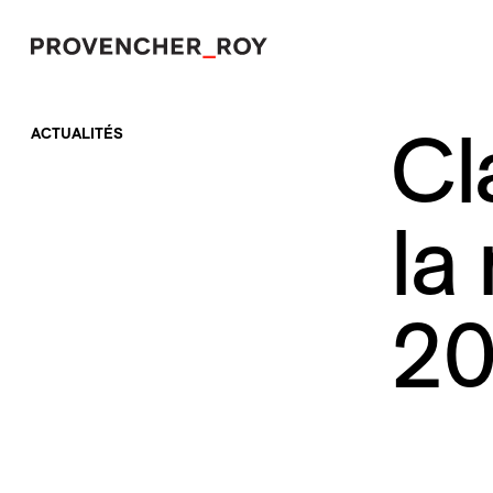
Cl
ACTUALITÉS
Projets
Expertise
la
Engagement responsable
Studio
2
Équipe
Prix et distinctions
Actualités