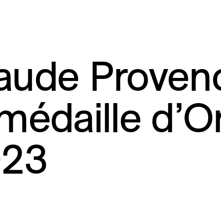
aude Provenc
 médaille d’O
023