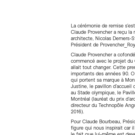
La cérémonie de remise s’est
Claude Provencher a reçu la 
architecte, Nicolas Demers-S
Président de Provencher_Roy
Claude Provencher a cofondé
commencé avec le projet du
allait tout changer. Cette pre
importants des années 90. O
qui portent sa marque à Mont
Justine, le pavillon d’accuei
au Stade olympique, le Pavil
Montréal (lauréat du prix d’a
directeur du Technopôle Angu
2016).
Pour Claude Bourbeau, Prési
figure qui nous inspirait car i
le fait que lui-même est deve