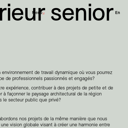
rieur senior
Menu
En
Développement durable
Architecture
Défi Carboneutre
Design d'intérieur
Engagement dans la collectivité
Design urbain
Architecture de paysage
n environnement de travail dynamique où vous pourrez
ipe de professionnels passionnés et engagés?
Corporatif
tre expérience, contribuer à des projets de petite et de
Culturel
r à façonner le paysage architectural de la région
 le secteur public que privé?
Éducation
Hôtelier
Institutionnel
abordons nos projets de la même manière que nous
Parcs et espaces publics
 une vision globale visant à créer une harmonie entre
Planification et études