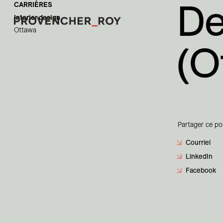
De
CARRIÈRES
Interior design
Ottawa
(O
Projets
Expertise
Engagement responsable
Partager ce po
Studio
Courriel
LinkedIn
Équipe
Facebook
Prix et distinctions
Actualités