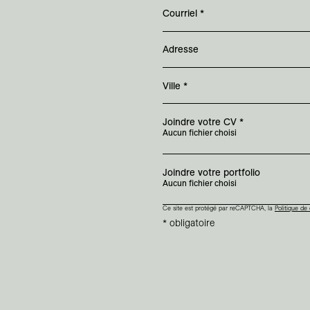
Courriel
*
Adresse
Ville
*
Joindre votre CV
*
Aucun fichier choisi
Joindre votre portfolio
Aucun fichier choisi
Ce site est protégé par reCAPTCHA, la
Politique de 
* obligatoire