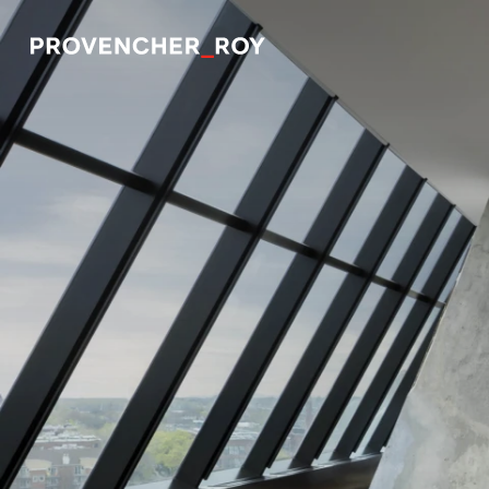
Projets
Expertise
Engagement responsable
Studio
Équipe
Prix et distinctions
Actualités