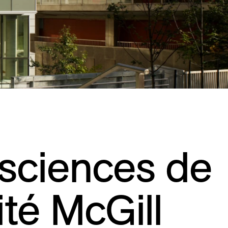
Résidentiel
Restauration
Santé
Sport et divertissement
Transport
sciences de
ité McGill