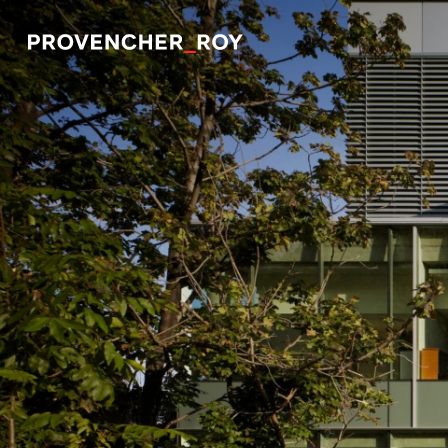
Projets
Expertise
Engagement responsable
Studio
Équipe
Prix et distinctions
Actualités