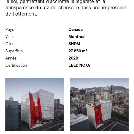
le sol, permettant d’accroître la légèreté et la
transparence du rez-de-chaussée dans une impression
de flottement.
Pays
Canada
Ville
Montréal
Client
SHDM
Superficie
27 850 m²
Année
2020
Certification
LEED NC Or