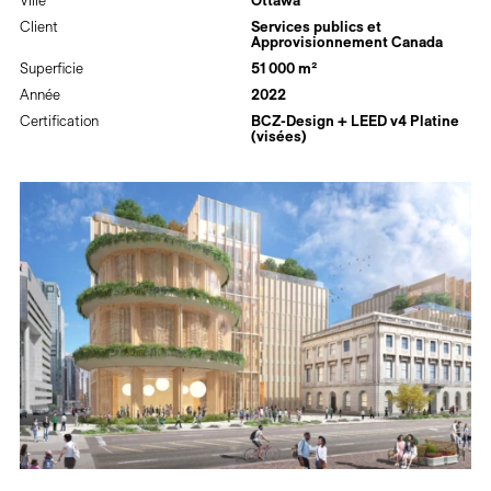
Ville
Ottawa
Client
Services publics et
Approvisionnement Canada
Superficie
51 000 m²
Année
2022
Certification
BCZ-Design + LEED v4 Platine
(visées)