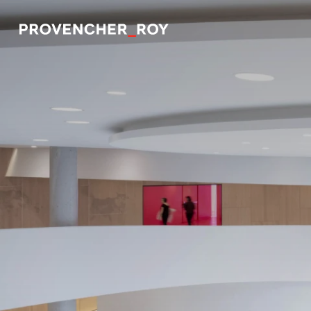
Projets
Expertise
Engagement responsable
Studio
Équipe
Prix et distinctions
Actualités