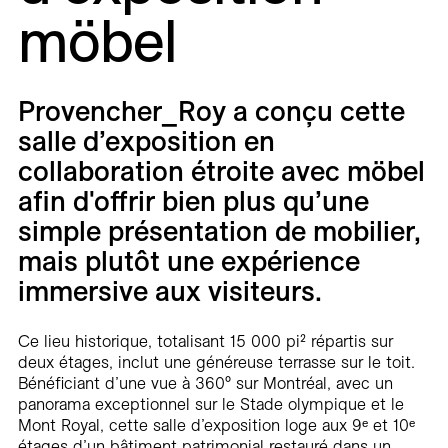
Carrières
möbel
Contact
Provencher_Roy a conçu cette
En
salle d’exposition en
collaboration étroite avec möbel
afin d'offrir bien plus qu’une
simple présentation de mobilier,
mais plutôt une expérience
immersive aux visiteurs.
Ce lieu historique, totalisant 15 000 pi² répartis sur
deux étages, inclut une généreuse terrasse sur le toit.
Bénéficiant d’une vue à 360° sur Montréal, avec un
panorama exceptionnel sur le Stade olympique et le
Mont Royal, cette salle d’exposition loge aux 9ᵉ et 10ᵉ
étages d’un bâtiment patrimonial restauré dans un