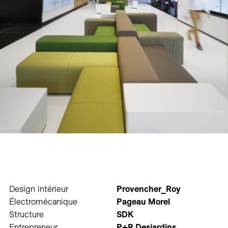
Design intérieur
Provencher_Roy
Électromécanique
Pageau Morel
Structure
SDK
Entrepreneur
P+R Desjardins