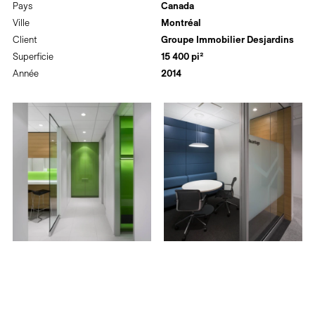
Pays
Canada
Ville
Montréal
Client
Groupe Immobilier Desjardins
Superficie
15 400 pi²
Année
2014