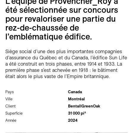
L’équipe de Provencher_Roy a
Carrières
été sélectionnée sur concours
pour revaloriser une partie du
Contact
rez-de-chaussée de
En
l’emblématique édifice.
Siège social d’une des plus importantes compagnies
d'assurance du Québec et du Canada, l’édifice Sun Life
a été construit en trois phases, entre 1914 et 1933. La
première phase s’est achevée en 1918 : le bâtiment
était alors le plus vaste de l’Empire britannique.
Pays
Canada
Ville
Montréal
Client
BentallGreenOak
Superficie
31 000 pi²
Année
2024