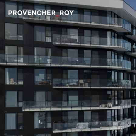
Projets
Expertise
Engagement responsable
Studio
Équipe
Prix et distinctions
Actualités