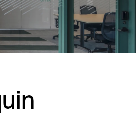
Résidentiel
Restauration
Santé
Sport et divertissement
Transport
uin