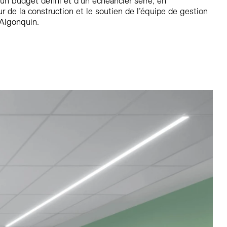
d’un budget défini et d’un échéancier serré, en
ur de la construction et le soutien de l’équipe de gestion
 Algonquin.