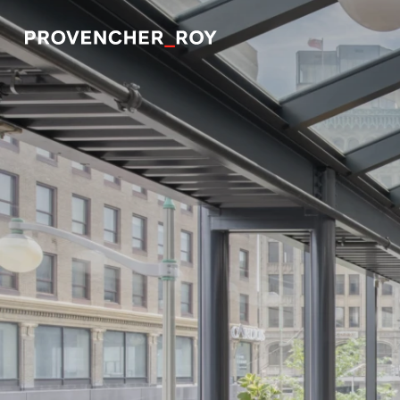
Projets
Expertise
Engagement responsable
Studio
Équipe
Prix et distinctions
Actualités